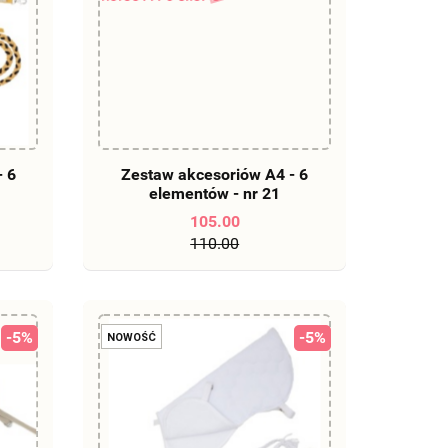
DO KOSZYKA
- 6
Zestaw akcesoriów A4 - 6
elementów - nr 21
105.00
110.00
-5%
-5%
NOWOŚĆ