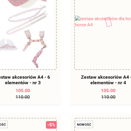
DO KOSZYKA
DO KOSZYKA
staw akcesoriów A4 - 6
Zestaw akcesoriów A4 
elementów - nr 3
elementów - nr 4
105.00
105.00
110.00
110.00
-5%
OŚĆ
NOWOŚĆ