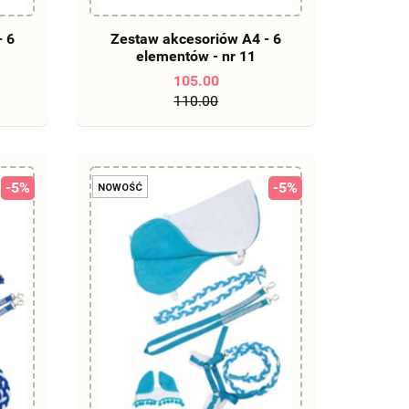
DO KOSZYKA
- 6
Zestaw akcesoriów A4 - 6
elementów - nr 11
105.00
110.00
-5%
-5%
NOWOŚĆ