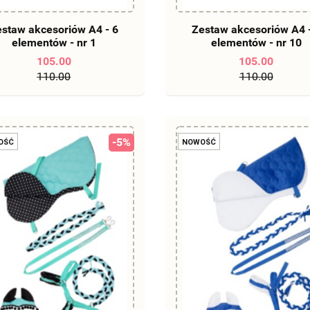
DO KOSZYKA
DO KOSZYKA
staw akcesoriów A4 - 6
Zestaw akcesoriów A4 
elementów - nr 1
elementów - nr 10
105.00
105.00
110.00
110.00
-5%
OŚĆ
NOWOŚĆ