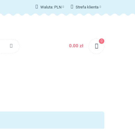
Waluta:
PLN
Strefa klienta
T
PLN
Zaloguj się
EUR
Zarejestruj się
Dodaj zgłoszenie
0
Zgody cookies
0.00 zł
KONTAKT