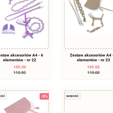
DO KOSZYKA
DO KOSZYKA
staw akcesoriów A4 - 6
Zestaw akcesoriów A4 
elementów - nr 22
elementów - nr 23
105.00
105.00
110.00
110.00
-5%
OŚĆ
NOWOŚĆ