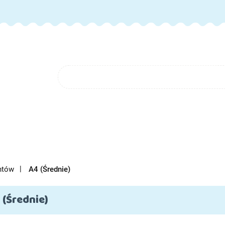
GORIE
NOWOŚCI
FAQ
BLOG
O NAS
KONTAK
FAQ
BLOG
O NAS
ntów
A4 (Średnie)
 (Średnie)