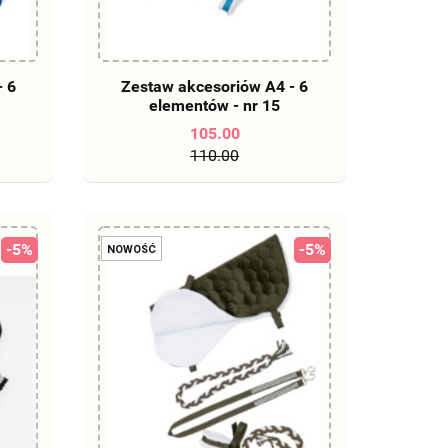
DO KOSZYKA
- 6
Zestaw akcesoriów A4 - 6
elementów - nr 15
105.00
110.00
-5%
-5%
NOWOŚĆ