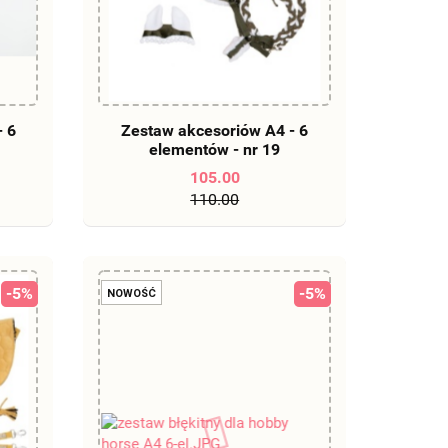
DO KOSZYKA
- 6
Zestaw akcesoriów A4 - 6
elementów - nr 19
105.00
110.00
-5%
-5%
NOWOŚĆ