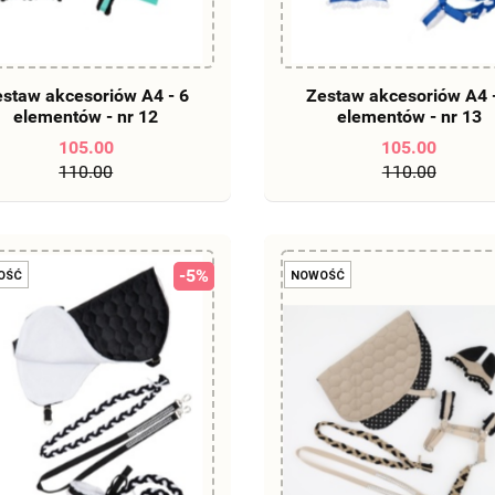
DO KOSZYKA
DO KOSZYKA
staw akcesoriów A4 - 6
Zestaw akcesoriów A4 
elementów - nr 12
elementów - nr 13
105.00
105.00
110.00
110.00
-5%
OŚĆ
NOWOŚĆ