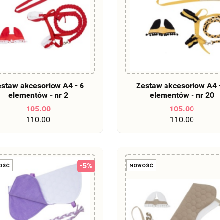
DO KOSZYKA
DO KOSZYKA
staw akcesoriów A4 - 6
Zestaw akcesoriów A4 
elementów - nr 2
elementów - nr 20
105.00
105.00
110.00
110.00
-5%
OŚĆ
NOWOŚĆ