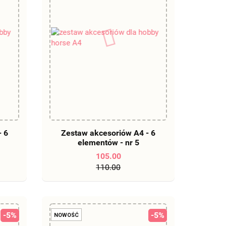
DO KOSZYKA
- 6
Zestaw akcesoriów A4 - 6
elementów - nr 5
105.00
110.00
-5%
-5%
NOWOŚĆ