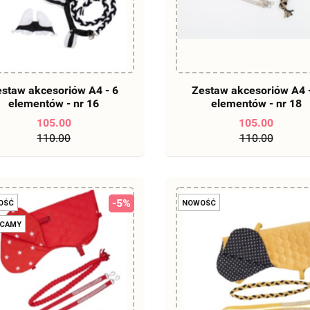
DO KOSZYKA
DO KOSZYKA
staw akcesoriów A4 - 6
Zestaw akcesoriów A4 
elementów - nr 16
elementów - nr 18
105.00
105.00
110.00
110.00
-5%
OŚĆ
NOWOŚĆ
ECAMY