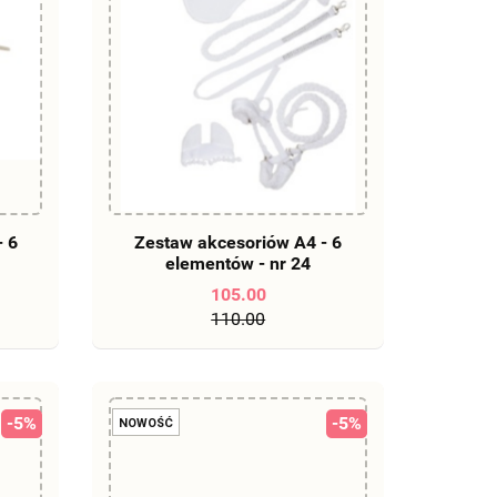
DO KOSZYKA
- 6
Zestaw akcesoriów A4 - 6
elementów - nr 24
105.00
110.00
-5%
-5%
NOWOŚĆ