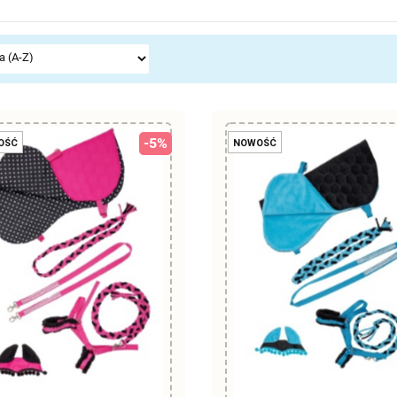
-5%
OŚĆ
NOWOŚĆ