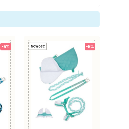
-5%
-5%
NOWOŚĆ