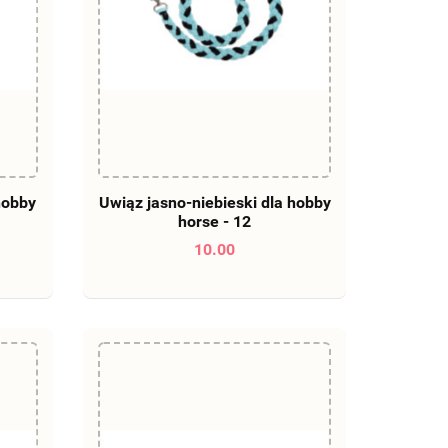
DO KOSZYKA
hobby
Uwiąz jasno-niebieski dla hobby
horse - 12
10.00