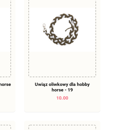
DO KOSZYKA
 horse
Uwiąz oliwkowy dla hobby
horse - 19
10.00