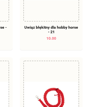
DO KOSZYKA
se -
Uwiąz błękitny dla hobby horse
- 21
10.00