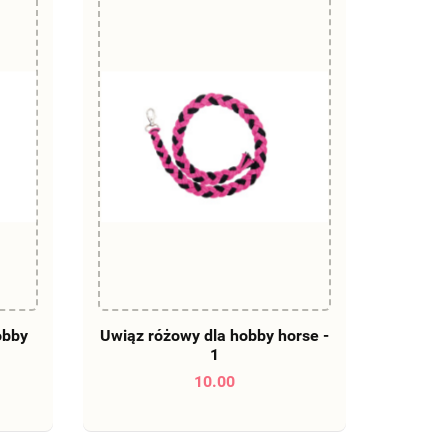
DO KOSZYKA
obby
Uwiąz różowy dla hobby horse -
1
10.00