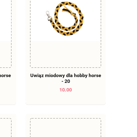
DO KOSZYKA
horse
Uwiąz miodowy dla hobby horse
- 20
10.00