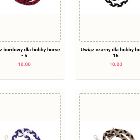
DO KOSZYKA
DO KOSZYKA
z bordowy dla hobby horse
Uwiąz czarny dla hobby ho
- 5
16
10.00
10.00