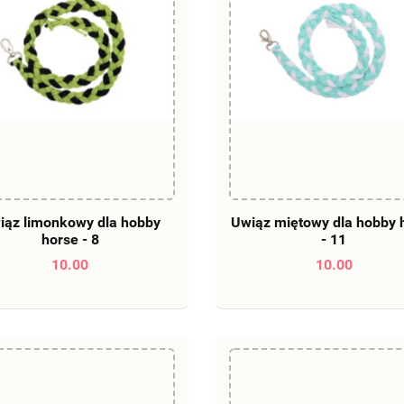
DO KOSZYKA
DO KOSZYKA
iąz limonkowy dla hobby
Uwiąz miętowy dla hobby 
horse - 8
- 11
10.00
10.00