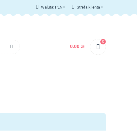
Waluta:
PLN
Strefa klienta
T
PLN
Zaloguj się
EUR
Zarejestruj się
Dodaj zgłoszenie
0
Zgody cookies
0.00 zł
KONTAKT