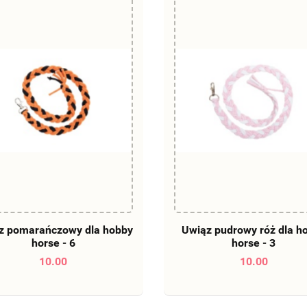
DO KOSZYKA
DO KOSZYKA
z pomarańczowy dla hobby
Uwiąz pudrowy róż dla h
horse - 6
horse - 3
10.00
10.00