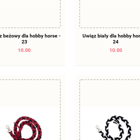
DO KOSZYKA
DO KOSZYKA
z beżowy dla hobby horse -
Uwiąz biały dla hobby hor
23
24
10.00
10.00