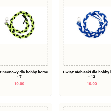
DO KOSZYKA
DO KOSZYKA
z neonowy dla hobby horse
Uwiąz niebieski dla hobby
- 7
- 13
10.00
10.00