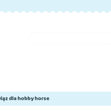
GORIE
NOWOŚCI
FAQ
BLOG
O NAS
KONTAK
FAQ
BLOG
O NAS
iąz dla hobby horse