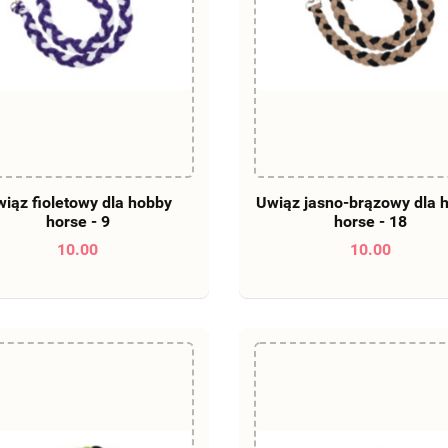
DO KOSZYKA
DO KOSZYKA
iąz fioletowy dla hobby
Uwiąz jasno-brązowy dla 
horse - 9
horse - 18
10.00
10.00