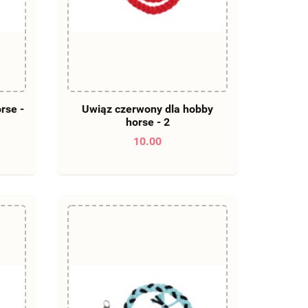
DO KOSZYKA
rse -
Uwiąz czerwony dla hobby
horse - 2
10.00