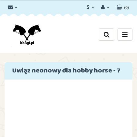
(
0
)
PLN
Zaloguj się
Zarejestruj się
EUR
Dodaj zgłoszenie
Zgody cookies
Uwiąz neonowy dla hobby horse - 7