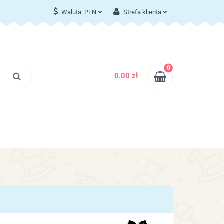
Waluta:
PLN
Strefa klienta
T
PLN
Zaloguj się
EUR
Zarejestruj się
Dodaj zgłoszenie
0
0.00 zł
Zgody cookies
KONTAKT