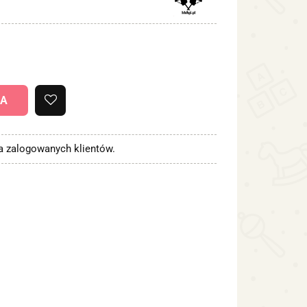
KA
la zalogowanych klientów.
ć