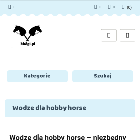
(
0
)
PLN
Zaloguj się
Zarejestruj się
EUR
Dodaj zgłoszenie
Zgody cookies
Kategorie
Szukaj
Wodze dla hobby horse
Wodze dla hobby horse – niezbędny