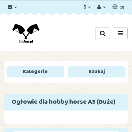
(
0
)
PLN
Zaloguj się
Zarejestruj się
EUR
Dodaj zgłoszenie
Zgody cookies
Kategorie
Szukaj
Ogłowie dla hobby horse A3 (Duże)