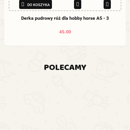
DO KOSZYKA
Derka pudrowy róż dla hobby horse A5 - 3
45.00
POLECAMY
-5%
-5%
-5%
-
Hobby
Hobby
horse