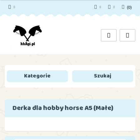
(
0
)
PLN
Zaloguj się
Zarejestruj się
EUR
Dodaj zgłoszenie
Zgody cookies
Kategorie
Szukaj
Derka dla hobby horse A5 (Małe)