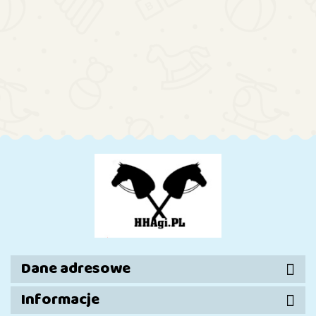
horse
GNIADY
238.00
Hobby hor
SROKACZ
2 A4
238.00
250.00
JABŁKOWI
Hobby horse
1 A4
(koń na
250.00
A4 (koń 
TARANTOWATY
(konik na
patyku)
275.00
patyku)
A4 (koń na kiju)
kijku)
290.00
238.00
250.00
Dane adresowe
Informacje