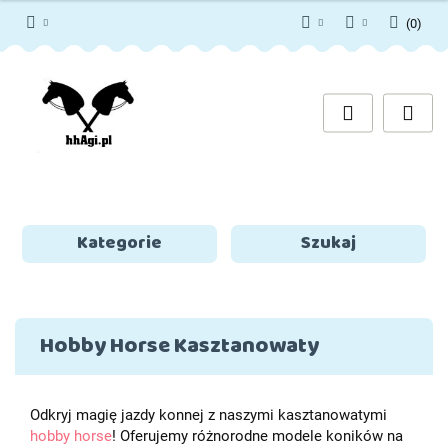
(
0
)
PLN
Zaloguj się
Zarejestruj się
EUR
Dodaj zgłoszenie
Zgody cookies
Kategorie
Szukaj
Hobby Horse Kasztanowaty
Odkryj magię jazdy konnej z naszymi kasztanowatymi
hobby horse
! Oferujemy różnorodne modele koników na