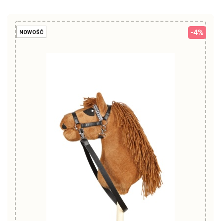
-4%
NOWOŚĆ