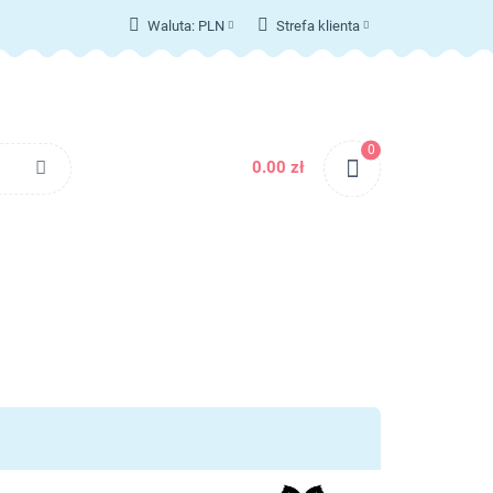
Waluta:
PLN
Strefa klienta
T
PLN
Zaloguj się
EUR
Zarejestruj się
Dodaj zgłoszenie
0
Zgody cookies
0.00 zł
KONTAKT