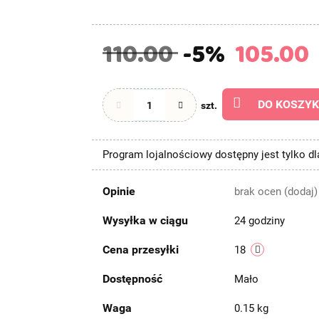
110.00
-5%
105.00
DO KOSZY
szt.
Program lojalnościowy dostępny jest tylko d
Opinie
brak ocen
(dodaj)
Wysyłka w ciągu
24 godziny
Cena przesyłki
18
Dostępność
Mało
Waga
0.15 kg