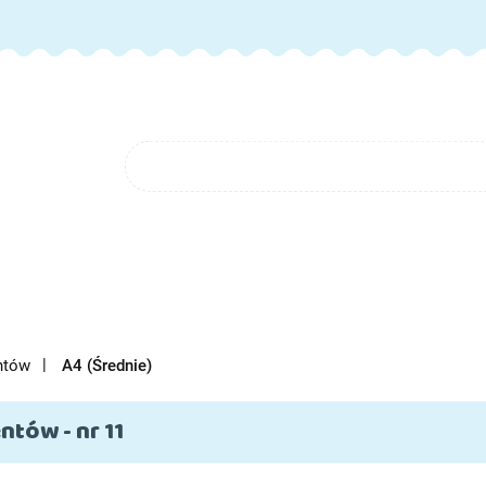
GORIE
NOWOŚCI
FAQ
BLOG
O NAS
KONTAK
FAQ
BLOG
O NAS
ntów
A4 (Średnie)
ntów - nr 11