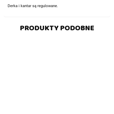
Derka i kantar są regulowane.
PRODUKTY PODOBNE
-5%
-5%
-5%
-5%
DO
DO
DO
DO
KOSZYKA
KOSZYKA
KOSZYKA
KOSZYKA
Zestaw
Zestaw
Zestaw
Zestaw
akcesoriów
akcesoriów
akcesoriów
akcesorió
A4 - 6
A4 - 6
A4 - 6
A4 - 6
105.00
105.00
105.00
105.00
elementów
elementów
elementów
elementó
110.00
110.00
110.00
110.00
- nr 1
- nr 10
- nr 11
- nr 12