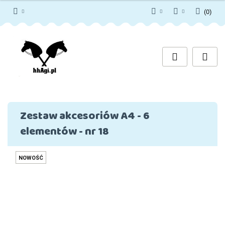
(
0
)
PLN
Zaloguj się
Zarejestruj się
EUR
Dodaj zgłoszenie
Zgody cookies
Zestaw akcesoriów A4 - 6
elementów - nr 18
NOWOŚĆ