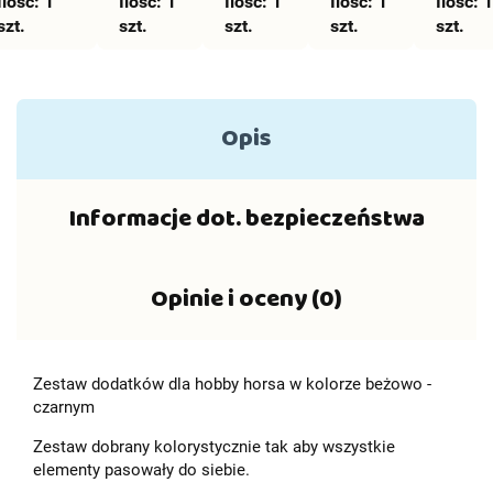
Ilość:
18
1
Ilość:
horse -
1
Ilość:
hobby
1
Ilość:
horse
1
Ilość:
horse
1
szt.
szt.
szt.
szt.
szt.
18
horse
A4 - 18
A4 - 1
Opis
Informacje dot. bezpieczeństwa
Opinie i oceny (0)
Zestaw dodatków dla hobby horsa w kolorze beżowo -
czarnym
Zestaw dobrany kolorystycznie tak aby wszystkie
elementy pasowały do siebie.