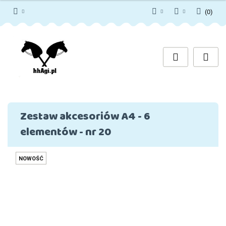
(
0
)
PLN
Zaloguj się
Zarejestruj się
EUR
Dodaj zgłoszenie
Zgody cookies
Zestaw akcesoriów A4 - 6
elementów - nr 20
NOWOŚĆ