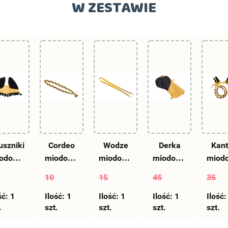
W ZESTAWIE
uszniki
Cordeo
Wodze
Derka
Kant
odowe
miodowe
miodowe
miodowa
miod
a hobby
dla
nr 20 dla
dla
dl
10
15
45
35
orse -
hobby
hobby
hobby
hob
ść:
20
1
Ilość:
horse -
1
Ilość:
horse
1
Ilość:
horse A4
1
horse
Ilość
.
szt.
szt.
szt.
szt.
20
- 20
- 2