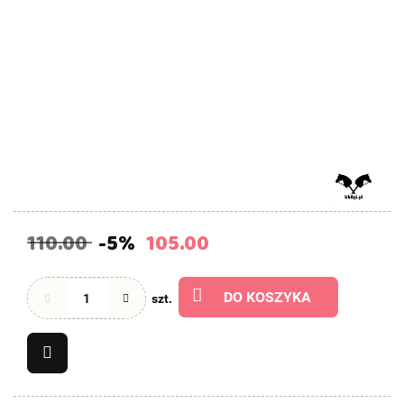
110.00
-5%
105.00
DO KOSZYKA
szt.