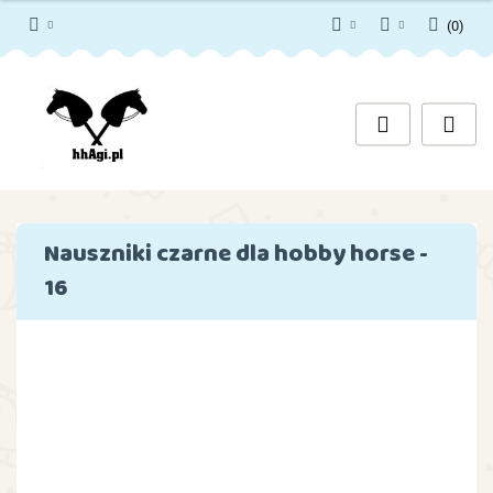
(
0
)
PLN
Zaloguj się
Zarejestruj się
EUR
Dodaj zgłoszenie
Zgody cookies
Nauszniki czarne dla hobby horse -
16