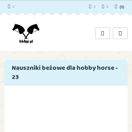
(
0
)
PLN
Zaloguj się
Zarejestruj się
EUR
Dodaj zgłoszenie
Zgody cookies
Nauszniki beżowe dla hobby horse -
23