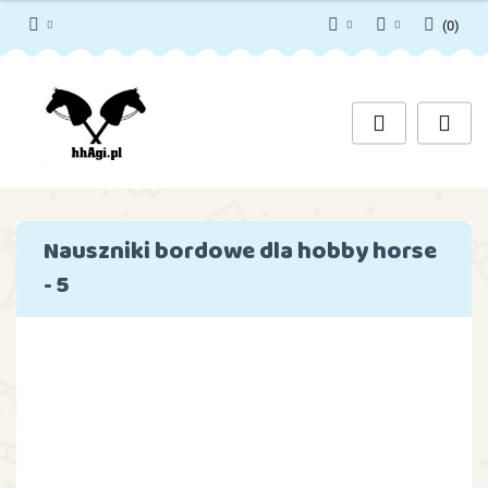
(
0
)
PLN
Zaloguj się
Zarejestruj się
EUR
Dodaj zgłoszenie
Zgody cookies
Nauszniki bordowe dla hobby horse
- 5