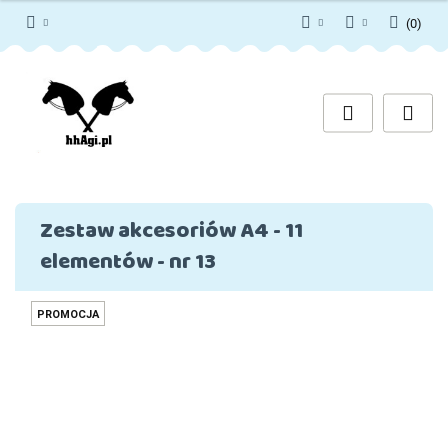
(
0
)
PLN
Zaloguj się
Zarejestruj się
EUR
Dodaj zgłoszenie
Zgody cookies
Zestaw akcesoriów A4 - 11
elementów - nr 13
PROMOCJA