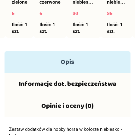
zielone
czerwone
niebieskie
niebieski
dla hobby
dla
5
5
30
35
horse - 13
hobby
Ilość:
1
Ilość:
1
Ilość:
1
horse A4
Ilość:
1
szt.
szt.
szt.
szt.
- 13
Opis
Informacje dot. bezpieczeństwa
Opinie i oceny (0)
Zestaw dodatków dla hobby horsa w kolorze niebiesko -