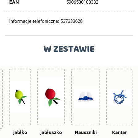
EAN
5906530108382
Informacje telefoniczne: 537333628
W ZESTAWIE
jabłko
jabłuszko
Nauszniki
Kantar