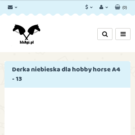
(
0
)
PLN
Zaloguj się
Zarejestruj się
EUR
Dodaj zgłoszenie
Zgody cookies
Derka niebieska dla hobby horse A4
- 13