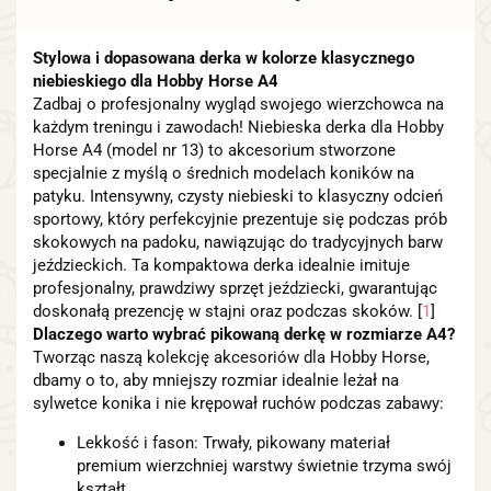
Stylowa i dopasowana derka w kolorze klasycznego
niebieskiego dla Hobby Horse A4
Zadbaj o profesjonalny wygląd swojego wierzchowca na
każdym treningu i zawodach! Niebieska derka dla Hobby
Horse A4 (model nr 13) to akcesorium stworzone
specjalnie z myślą o średnich modelach koników na
patyku. Intensywny, czysty niebieski to klasyczny odcień
sportowy, który perfekcyjnie prezentuje się podczas prób
skokowych na padoku, nawiązując do tradycyjnych barw
jeździeckich. Ta kompaktowa derka idealnie imituje
profesjonalny, prawdziwy sprzęt jeździecki, gwarantując
doskonałą prezencję w stajni oraz podczas skoków.
[
1
]
Dlaczego warto wybrać pikowaną derkę w rozmiarze A4?
Tworząc naszą kolekcję akcesoriów dla Hobby Horse,
dbamy o to, aby mniejszy rozmiar idealnie leżał na
sylwetce konika i nie krępował ruchów podczas zabawy:
Lekkość i fason: Trwały, pikowany materiał
premium wierzchniej warstwy świetnie trzyma swój
kształt.