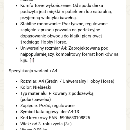
Komfortowe wykończenie: Od spodu derka
podszyta jest miękkim polarkiem lub naturalną,
przyjemną w dotyku bawełną.
Stabilne mocowanie: Praktyczne, regulowane
zapięcie z przodu pozwala na perfekcyjne
dopasowanie obwodu do klatki piersiowej
średniego Hobby Horse.
Uniwersalny rozmiar A4: Zaprojektowana pod
najpopularniejszy, kompaktowy format koników na
kiju.
[
1
]
Specyfikacja wariantu A4
Rozmiar: A4 (Średni / Uniwersalny Hobby Horse)
Kolor: Niebieski
Typ materiału: Pikowany z podszewką
(polar/bawełna)
Zapięcie: Przód, regulowane
Symbol katalogowy: der-A4-13
Kod kreskowy EAN: 5906530108825
Wiek
:
od 3. roku życia (3+)