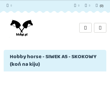
(
0
)
PLN
Zaloguj się
Zarejestruj się
EUR
Dodaj zgłoszenie
Zgody cookies
Hobby horse - SIWEK A5 - SKOKOWY
(koń na kiju)