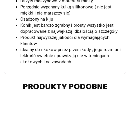
Uszyty maszynowo z materiału minky,
Porządnie wypchany kulką silikonową ( nie jest
miękki i nie marszczy się)
Osadzony na kiju
Konik jest bardzo zgrabny i prosty wszystko jest
dopracowane z największą dbałością o szczegóły
Produkt najwyższej jakości dla wymagających
klientów
idealny do skoków przez przeszkody , jego rozmiar i
lekkość świetnie sprawdzają sie w treningach
skokowych i na zawodach
PRODUKTY PODOBNE
-6%
-5%
-4%
-4%
DO
DO
KOSZYKA
KOSZYKA
DO
DO
DO