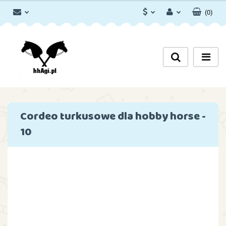
(
0
)
PLN
Zaloguj się
Zarejestruj się
EUR
Dodaj zgłoszenie
Zgody cookies
Cordeo turkusowe dla hobby horse -
10