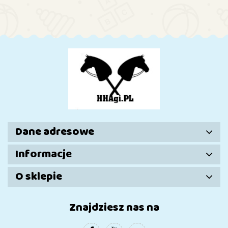
horse -
horse -
24
18
23
21
5
Dane adresowe
Informacje
O sklepie
Znajdziesz nas na