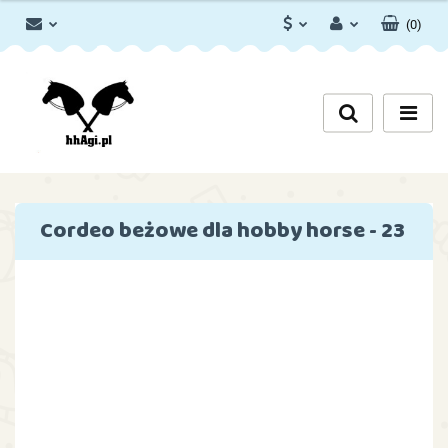
(
0
)
PLN
Zaloguj się
Zarejestruj się
EUR
Dodaj zgłoszenie
Zgody cookies
Cordeo beżowe dla hobby horse - 23