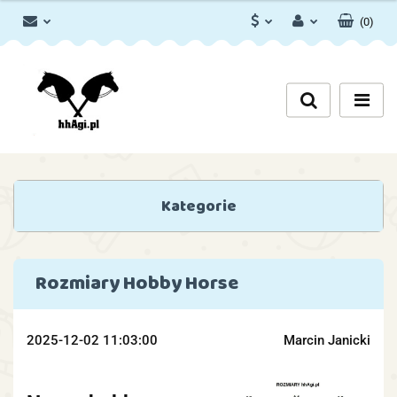
(
0
)
PLN
Zaloguj się
Zarejestruj się
EUR
Dodaj zgłoszenie
Zgody cookies
Kategorie
Rozmiary Hobby Horse
2025-12-02 11:03:00
Marcin Janicki