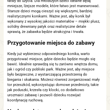
łatwy do użycia. Dla młodszych dzieci idealne będą
mniejsze, lżejsze modele, które łatwo jest manewrować.
Starsze dzieci mogą cieszyć się większymi, bardziej
realistycznymi konikami. Ważne jest, aby konik był
wykonany z wysokiej jakości materiałów – miękki plusz,
solidny drewniany patyk oraz realistyczne detale
sprawią, że zabawka będzie atrakcyjna i trwała.
Przygotowanie miejsca do zabawy
Kiedy już wybierzesz odpowiedniego konika, warto
przygotować miejsce, gdzie dziecko będzie mogło się
bawić. Idealnie sprawdzą się tu zarówno wnętrza domu,
jak i ogród czy pobliski park. Ważne jest, aby miejsce
było bezpieczne, z wystarczającą przestrzenią do
biegania i skakania. Możesz również zorganizować mały
tor przeszkód, wykorzystując domowe przedmioty, takie
jak poduszki, krzesła czy klocki, co dodatkowo
urozmaici zabawę i pozwoli dziecku rozwijać
koordynację ruchową.