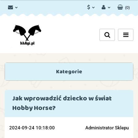
(
0
)
PLN
Zaloguj się
Zarejestruj się
EUR
Dodaj zgłoszenie
Zgody cookies
Kategorie
Jak wprowadzić dziecko w świat
Hobby Horse?
2024-09-24 10:18:00
Administrator Sklepu