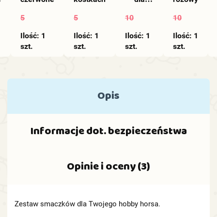
hobby
5
5
10
10
horse
1
Ilość:
1
Ilość:
1
Ilość:
1
Ilość:
1
szt.
szt.
szt.
szt.
Opis
Informacje dot. bezpieczeństwa
Opinie i oceny (3)
Zestaw smaczków dla Twojego hobby horsa.