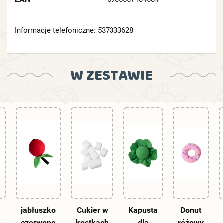
Informacje telefoniczne: 537333628
W ZESTAWIE
jabłuszko
Cukier w
Kapusta
Donut
e
czerwone
kostkach
dla
różowy