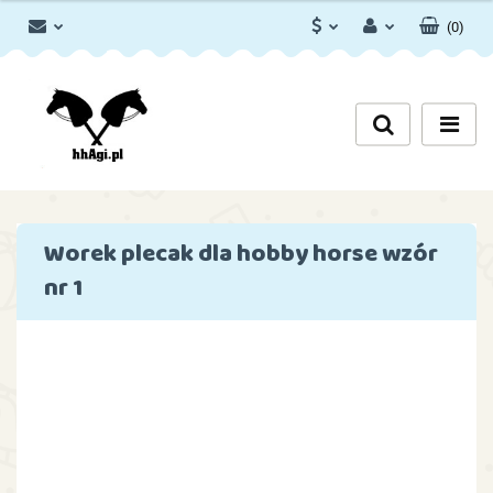
(
0
)
PLN
Zaloguj się
Zarejestruj się
EUR
Dodaj zgłoszenie
Zgody cookies
Worek plecak dla hobby horse wzór
nr 1