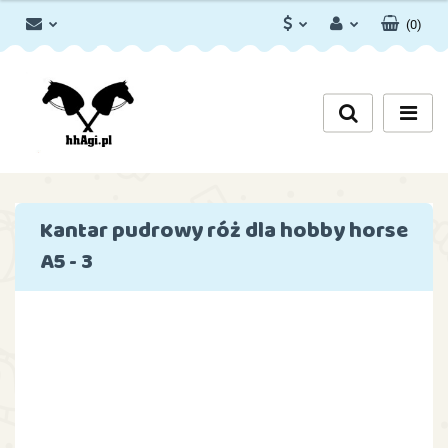
(
0
)
PLN
Zaloguj się
Zarejestruj się
EUR
Dodaj zgłoszenie
Zgody cookies
Kantar pudrowy róż dla hobby horse
A5 - 3