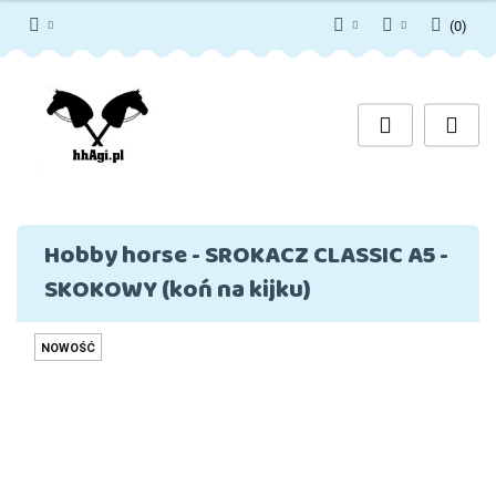
(
0
)
PLN
Zaloguj się
Zarejestruj się
EUR
Dodaj zgłoszenie
Zgody cookies
Hobby horse - SROKACZ CLASSIC A5 -
SKOKOWY (koń na kijku)
NOWOŚĆ