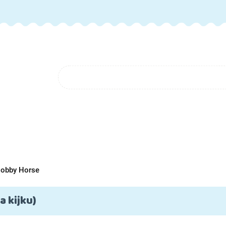
GORIE
NOWOŚCI
FAQ
BLOG
O NAS
KONTAK
FAQ
BLOG
O NAS
Hobby Horse
 kijku)