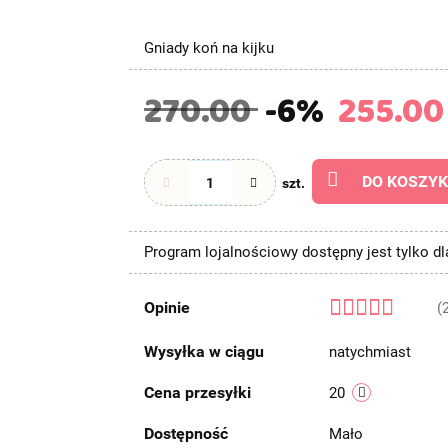
Gniady koń na kijku
270.00
-6%
255.00
DO KOSZY
szt.
Program lojalnościowy dostępny jest tylko d
Opinie
(
Wysyłka w ciągu
natychmiast
Cena przesyłki
20
Dostępność
Mało