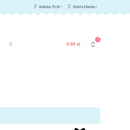
Waluta:
PLN
Strefa klienta
T
PLN
Zaloguj się
EUR
Zarejestruj się
Dodaj zgłoszenie
0
Zgody cookies
0.00 zł
KONTAKT