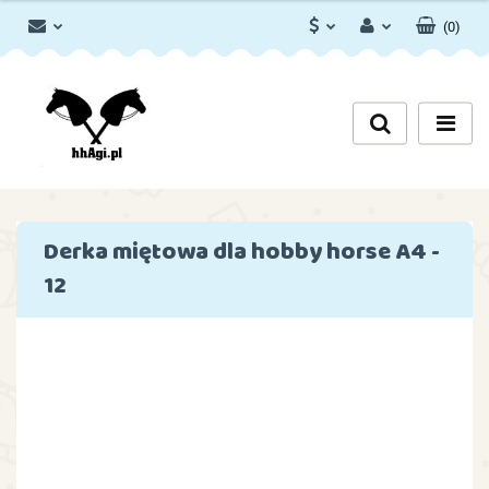
(
0
)
PLN
Zaloguj się
Zarejestruj się
EUR
Dodaj zgłoszenie
Zgody cookies
Derka miętowa dla hobby horse A4 -
12