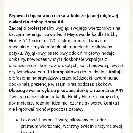
Stylowa i dopasowana derka w kolorze jasnej miętowej
zieleni dla Hobby Horse A4
Zadbaj o profesjonalny wygląd swojego wierzchowca na
każdym treningu i zawodach! Miętowa derka dla Hobby
Horse A4 (model nr 12) to akcesorium stworzone
specjalnie z myślą o średnich modelach koników na
patyku. Wyjątkowy, pastelowy odcień miętowy nadaje
unikalny, nowoczesny styl i doskonale współgra z
umaszczeniem koników srokatych, kasztanowatej, siwych
czy izabelowatych. Ta kompaktowa derka idealnie imituje
profesjonalny, prawdziwy sprzęt jeździecki, gwarantując
doskonałą prezencję w stajni oraz podczas skoków.
Dlaczego warto wybrać pikowaną derkę w rozmiarze A4?
Tworząc nasze akcesoria dla Hobby Horse, dbamy o to,
aby mniejszy rozmiar idealnie leżał na sylwetce konika i
nie krępował ruchów podczas zabawy:
Lekkość i fason: Trwały, pikowany materiał
premium wierzchniej warstwy świetnie trzyma swój
kształt.